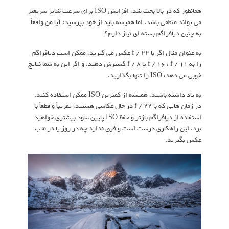
همانطور که در بالا بحث شد، افزایش ISO برای سرعت شاتر سریعتر
می تواند منطقی باشد. اما همیشه باید از خود بپرسید: آیا من واقعاً
به چنین دیافراگم بسته ای نیاز دارم؟
به عنوان مثال اگر با f / 22 عکس می گیرید، ممکن است دیافراگم
را به f / 16 ، f / 11 یا f / 8 گسترش دهید. و اگر این به شما نتایج
خوبی می دهد، ISO را تنها بگذارید.
به یاد داشته باشید، همیشه از کمترین ISO ممکن استفاده کنید.
در زمان هایی که با f / 22 در حال عکاسی هستید، تقریباً و قطعاً با
استفاده از دیافراگم بازتر و حفظ ISO پایین سود بیشتری خواهید
برد. این راهکاری درست است و فرق ندارد چه در روز یا در شب
عکس بگیرید.