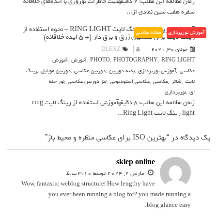
زمان مطالعه این مطلب: 2 دقیقهثبت خاطرات نوروزی با ایده‌های خلاقانه
سفره هفت سین نمادی از...
آموزش نورپردازی با رینگ لایت RING LIGHT – نحوه استفاده از
آموزش نورپردازی
مقاله عکاسی
رینگ لایت برای عکسهای زرق و برق دار (+ 5 ایده خلاقانه)
جولای 30, 2021
DLENZ
RING LIGHT
,
PHOTOGRAPHY
,
PHOTO
,
آموزش
,
آموزش
عکاسی
,
آموزش نورپردازی
,
بدنه دوربین
,
دوربین عکاسی
,
دوربین موبایل
,
رینگ
لایت
,
شاتر
,
عکاسی
,
عکاسی استودیویی
,
لنز دوربین عکاسی
,
نور حله
ای
,
نورپردازی
زمان مطالعه این مطلب: 8 دقیقهآموزش استفاده از رینگ لایت ring
light رینگ لایت Ring Light...
یک دیدگاه در “بهترین ISO برای عکاسی منظره و محیط باز”
sklep online
‫مارس 2, 2024 توسط 3:10 ب.ظ
Wow, fantastic weblog structure! How lengthy have
you ever been running a blog for? you made running a
blog glance easy.