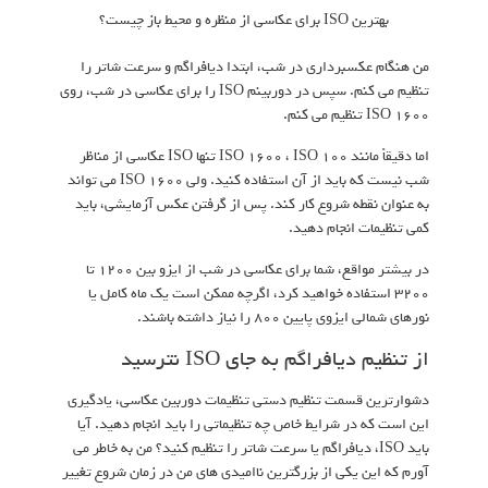
بهترین ISO برای عکاسی از منظره و محیط باز چیست؟
من هنگام عکسبرداری در شب، ابتدا دیافراگم و سرعت شاتر را
تنظیم می کنم. سپس در دوربینم ISO را برای عکاسی در شب، روی
ISO 1600 تنظیم می کنم.
اما دقیقاً مانند ISO 1600 ، ISO 100 تنها ISO عکاسی از مناظر
شب نیست که باید از آن استفاده کنید. ولی ISO 1600 می تواند
به عنوان نقطه شروع کار کند. پس از گرفتن عکس آزمایشی، باید
کمی تنظیمات انجام دهید.
در بیشتر مواقع، شما برای عکاسی در شب از ایزو بین 1200 تا
3200 استفاده خواهید کرد، اگرچه ممکن است یک ماه کامل یا
نورهای شمالی ایزوی پایین 800 را نیاز داشته باشند.
از تنظیم دیافراگم به جای ISO نترسید
دشوارترین قسمت تنظیم دستی تنظیمات دوربین عکاسی، یادگیری
این است که در شرایط خاص چه تنظیماتی را باید انجام دهید. آیا
باید ISO، دیافراگم یا سرعت شاتر را تنظیم کنید؟ من به خاطر می
آورم که این یکی از بزرگترین ناامیدی های من در زمان شروع تغییر