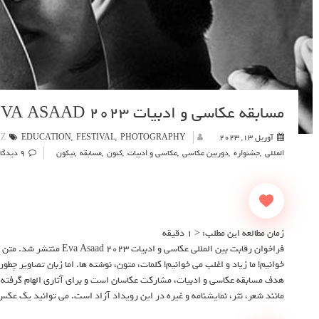
مسابقه عکاسی و ادبیات EVA ASAAD ۲۰۲۳
آوریل 13, 2023
PHOTOGRAPHY
,
FESTIVAL
,
EDUCATION
NZ
المللی
,
جشنواره
,
دوربین عکاسی
,
عکاسی و ادبیات
,
کنون
,
مسابقه
,
نیکون
9 دیدگاه ها
زمان مطالعه این مطلب:
< 1
دقیقه
فراخوان رقابت بین المللی عکاسی
خوانیم! ما زیاد و اغلب می خوانیم! کلمات، متون، نوشته ها. اما زبان تصاویر چطو
هدف مسابقه عکاسی و ادبیات، مشارکت عکاسان است و برای آثاری الهام گرفته ا
مانند شعر، نثر، نمایشنامه و غیره در این رویداد آزاد است. می توانید یک عکس 