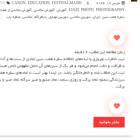
مارس 19, 2024
MAJID
,
FESTIVAL
,
EDUCATION
,
CANON
ENZ
PHOTOGRAPHY
,
PHOTO
,
EJAZI
,
آموزش
,
آموزش عکاسی
,
آموزش عکاسی از هفت
سفره هفت سین
,
ایران
,
دوربین عکاسی
,
دوربین موبایل
,
دیافراگم
,
عکاسی
,
منظره یاب
زمان مطالعه این مطلب:
2
دقیقه
ثبت خاطرات نوروزی با ایده‌های خلاقانه سفره هفت سین نمادی از سنت‌ها و آدا
با ظرافت و دقت انجام می‌شود و هر یک از سین‌های آن حامل مفهومی خاص هست
ثبت این لحظات شاد و خاطره‌انگیز باشد. در ابتدا بهتر است تا نمادهای سفره هف
سرزندگی سمنو: نماد برکت و روزی سنجد: نماد عشق و صبر سرکه: نماد صبر و برد
برکت…
بشتر بخوانید