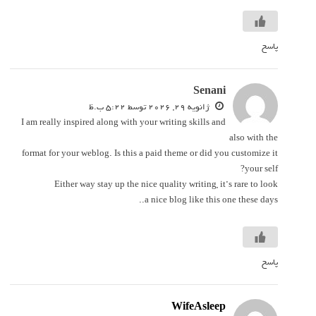
پاسخ
Senani
‫ژانویه 29, 2026 توسط 5:22 ب.ظ
I am really inspired along with your writing skills and
also with the
format for your weblog. Is this a paid theme or did you customize it
your self?
Either way stay up the nice quality writing, it’s rare to look
a nice blog like this one these days..
پاسخ
WifeAsleep