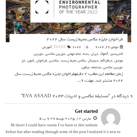
فراخوان جایزه عکاس محیط زیست سال ۲۰۲۲
جولای 29, 2022
2022
DLENZ
,
آموزش
کادربندی
,
آنالوگ
,
ایران
,
بدنه
,
جام جهانی
,
دوربین عکاسی
,
دوربین
موبایل
,
دیافراگم
,
دیجیتال
,
عکاس محیط زیست
,
عکاسی
,
فراخوان
,
کنون
,
لنز
دوربین عکاسی
,
مسابقه
,
نیکون
زمان مطالعه این مطلب: 2 دقیقهفراخوان جایزه عکاس محیط زیست سال
۲۰۲۲ منتشر شد. مهلت: ۹...
9 دیدگاه در “مسابقه عکاسی و ادبیات EVA ASAAD ۲۰۲۳”
Get started
‫مارس 12, 2025 توسط 9:27 ب.ظ
Hi there! I could have sworn I’ve been to this website
before but after reading through some of the post I realized it’s new to