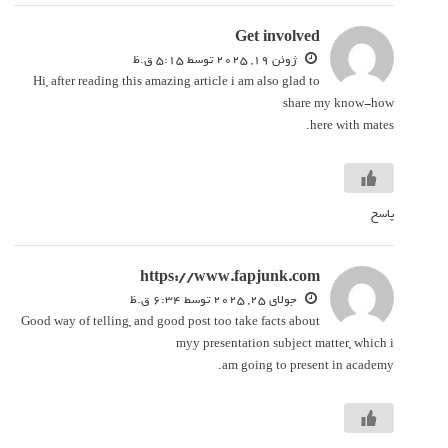
Get involved
‫ژوئن 19, 2025 توسط 5:15 ق.ظ
Hi, after reading this amazing article i am also glad to
share my know-how
here with mates.
پاسخ
https://www.fapjunk.com
‫جولای 25, 2025 توسط 6:34 ق.ظ
Good way of telling, and good post too take facts about
myy presentation subject matter, which i
am going to present in academy.