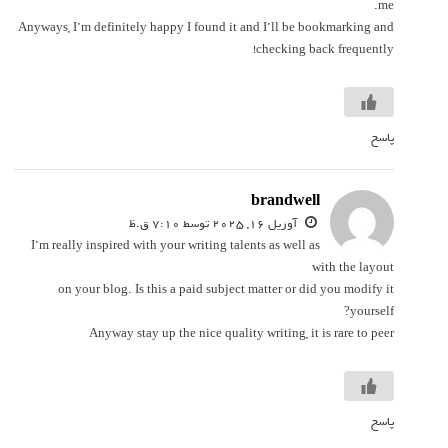
me.
Anyways, I’m definitely happy I found it and I’ll be bookmarking and
checking back frequently!
پاسخ
brandwell
‫آوریل 16, 2025 توسط 7:10 ق.ظ
I’m really inspired with your writing talents as well as
with the layout
on your blog. Is this a paid subject matter or did you modify it
yourself?
Anyway stay up the nice quality writing, it is rare to peer
پاسخ