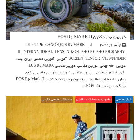
دوربین جدید کنون EOS R6 MARK II
نوامبر 9, 2022
EOS R6 MARK
,
CANON
DLENZ
II
,
INTERNATIONAL
,
LENS
,
NIKON
,
PHOTO
,
PHOTOGRAPHY
,
VIEWFINDER
,
SENSOR
,
SCREEN
,
آموزش
,
آموزش عکاسی
,
ایران
,
بدنه
دوربین
,
جام جهانی
,
دوربین عکاسی
,
دوربین عکاسی EOS R6 MARK
II
,
دیافراگم
,
دیجیتال
,
سنسور
,
عکاسی
,
کنون
,
لنز دوربین عکاسی
,
نیکون
زمان مطالعه این مطلب: 2 دقیقهدوربین جدید کنون EOS R6 Mark II
بزرگ‌ترین خبر: EOS R6...
اخبار عکاسی
جشنواره و مسابقات عکاسی
مسابقات عکاسی خارجی