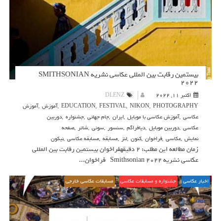
بیستمین رقابت بین المللی عکاسی نشریه SMITHSONIAN
2022
اکتبر 11, 2022
DLENZ
PHOTOGRAPHY
,
NIKON
,
FESTIVAL
,
EDUCATION
,
آموزش
,
آموزش
عکاسی
,
آموزش عکاسی با موبایل
,
ایران
,
جام جهانی
,
جشنواره
,
دوربین
عکاسی
,
دوربین موبایل
,
دیافراگم
,
سنسور
,
سونی
,
شاتر
,
صفحه
نمایش
,
عکاسی
,
فراخوان
,
کنون
,
لنز
,
مسابقه
,
مسابقه عکاسی
,
نیکون
زمان مطالعه این مطلب: 2 دقیقهفراخوان بیستمین رقابت بین المللی
عکاسی نشریه Smithsonian 2022 فراخوان...
اخبار عکاسی
جشنواره و مسابقات عکاسی
مسابقات عکاسی خارجی