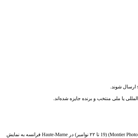
تمامی عکس‌های برگزیده به‌صورت چاپ‌شده در قطع بزرگ در نمایشگاهی در محل «Abbatiale» طی جشنواره عکس مونتیه (Montier Photo Festival) (19 تا ۲۲ نوامبر) در Haute-Marne فرانسه به نمایش