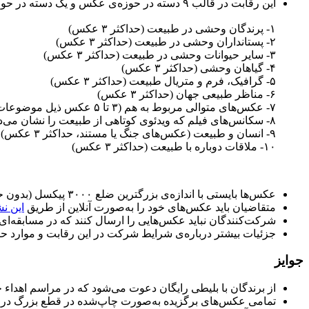
این رقابت در قالب ۹ دسته در حوزه‌ی عکس و یک دسته در حوزه‌ی ویدئو برگزار می‌شود:
۱- پرندگان وحشی در طبیعت (حداکثر ۳ عکس)
۲- پستانداران وحشی در طبیعت (حداکثر ۳ عکس)
۳- سایر حیوانات وحشی در طبیعت (حداکثر ۳ عکس)
۴- گیاهان وحشی (حداکثر ۳ عکس)
۵- گرافیک، فرم و متریال طبیعت (حداکثر ۳ عکس)
۶- مناظر طبیعی جهان (حداکثر ۳ عکس)
۷- عکس‌های متوالی مربوط به هم (۳ تا ۵ عکس ذیل موضوعات قبلی)
۸- سکانس‌های فیلم که ویدئوی کوتاهی از طبیعت را نشان می‌دهد.
۹- انسان و طبیعت (عکس‌های جنگ یا مستند، حداکثر ۳ عکس)
۱۰- ملاقات دوباره با طبیعت (حداکثر ۳ عکس)
عکس‌ها بایستی با اندازه‌ی بزرگترین ضلع ۳۰۰۰ پیکسل (بدون حاشیه) در ۷۲ dpi با حداکثر حجم ۶ مگابایت ذخیره‌شده در فضای sRGB ارسال شوند.
متقاضیان باید عکس‌های خود را به‌صورت آنلاین از طریق
این ن
شرکت‌کنندگان نباید عکس‌هایی را ارسال کنند که در مسابقه‌ای برگزارشده از سوی AFPAN (l’Or Vert) و همچنین سایر مسابقات بین‌ال
جزئیات بیشتر درباره‌ی شرایط شرکت در این رقابت و موارد ح
جوایز
از برندگان با بلیطی رایگان دعوت می‌شود که در مراسم اهداء ج