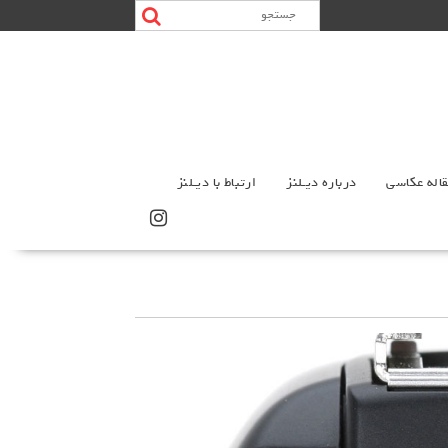
اله عکاسی
درباره دیـلنز
ارتباط با دیـلنز