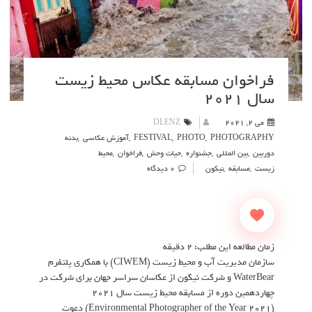
فراخوان مسابقه عکاس محیط زیست
سال ۲۰۲۱
می 2, 2021
DLENZ
PHOTOGRAPHY
,
PHOTO
,
FESTIVAL
,
آموزش عکاسی
,
بدنه
دوربین
,
بین المللی
,
جشنواره
,
حیات وحش
,
فراخوان
,
محیط
زیست
,
مسابقه
,
نیکون
0 دیدگاه
زمان مطالعه این مطلب:
2
دقیقه
سازمان مدیریت آب و محیط زیست (CIWEM) با همکاری پلتفرم
WaterBear و شرکت نیکون از عکاسان سراسر جهان برای شرکت در
چهاردهمین دوره از مسابقه محیط زیست سال ۲۰۲۱
(Environmental Photographer of the Year 2021) دعوت