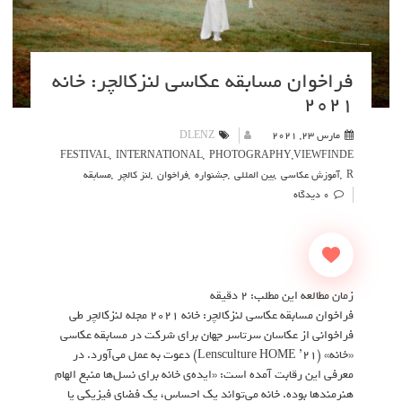
فراخوان مسابقه عکاسی لنزکالچر: خانه
۲۰۲۱
مارس 23, 2021
DLENZ
FESTIVAL
,
INTERNATIONAL
,
PHOTOGRAPHY
,
VIEWFINDE
R
,
آموزش عکاسی
,
بین المللی
,
جشنواره
,
فراخوان
,
لنز کالچر
,
مسابقه
0 دیدگاه
زمان مطالعه این مطلب:
2
دقیقه
فراخوان مسابقه عکاسی لنزکالچر: خانه ۲۰۲۱ مجله لنزکالچر طی
فراخوانی از عکاسان سرتاسر جهان برای شرکت در مسابقه عکاسی
«خانه» (Lensculture HOME ’۲۱) دعوت به عمل می‌آورد. در
معرفی این رقابت آمده است: «ایده‌ی خانه برای نسل‌ها منبع الهام
هنرمندها بوده. خانه می‌تواند یک احساس، یک فضای فیزیکی یا