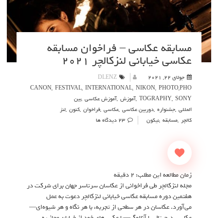
مسابقه عکاسی – فراخوان مسابقه
عکاسی خیابانی لنزکالچر ۲۰۲۱
جولای 22, 2021
DLENZ
CANON
,
FESTIVAL
,
INTERNATIONAL
,
NIKON
,
PHOTO
,
PHO
SONY
,
TOGRAPHY
,
آموزش
,
آموزش عکاسی
,
بین
المللی
,
جشنواره
,
دوربین عکاسی
,
عکاسی
,
فراخوان
,
کنون
,
لنز
کالچر
,
مسابقه
,
نیکون
23 دیدگاه ها
زمان مطالعه این مطلب:
2
دقیقه
مجله لنزکالچر طی فراخوانی از عکاسان سرتاسر جهان برای شرکت در
هفتمین دوره مسابقه عکاسی خیابانی لنزکالچر دعوت به عمل
می‌آورد. عکاسان در هر سطحی از تجربه، با هر نگاه و هر شیوه‌ای—
عکاسی دیجیتال یا آنالوگ—با عکس‌های خود از خیابان مجاز به