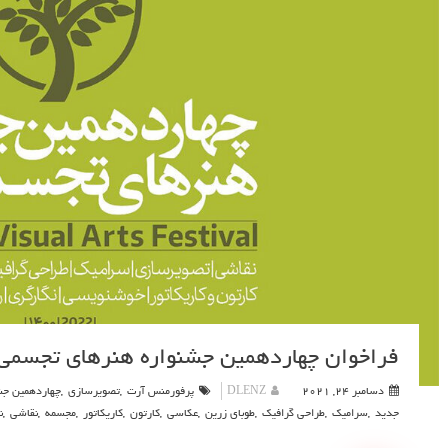
فراخوان چهاردهمین جشنواره هنرهای تجسمی فجر
دسامبر 24, 2021
DLENZ
پرفورمنس آرت
,
تصویرسازی
,
چهاردهمین جش
جدید
,
سرامیک
,
طراحی گرافیک
,
طوبای زرین
,
عکاسی
,
کارتون
,
کاریکاتور
,
مجسمه
,
نقاشی
,
ن