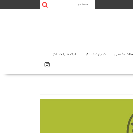
اله عکاسی
درباره دیـلنز
ارتباط با دیـلنز