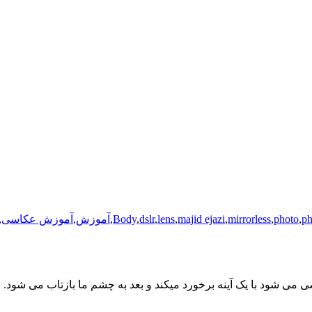
ph
,
photo
,
mirrorless
,
majid ejazi
,
lens
,
dslr
,
Body
,
آموزش
,
آموزش عکاسی
,