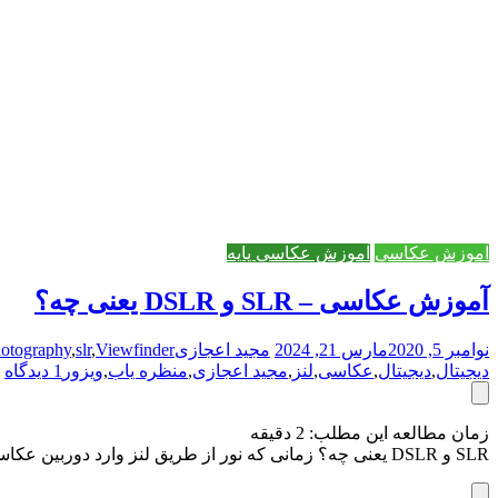
آموزش عکاسی
آموزش عکاسی پایه
آموزش عکاسی – SLR و DSLR یعنی چه؟
نوامبر 5, 2020
مارس 21, 2024
مجید اعجازی
Viewfinder
,
slr
,
otography
دیجیتال
,
دیجیتال
,
عکاسی
,
لنز
,
مجید اعجازی
,
منظره یاب
,
ویزور
1 دیدگاه
زمان مطالعه این مطلب:
2
دقیقه
SLR و DSLR یعنی چه؟ زمانی که نور از طریق لنز وارد دوربین عکاسی می شود با یک آینه برخورد میکند و بعد به چشم ما بازتاب می شود.