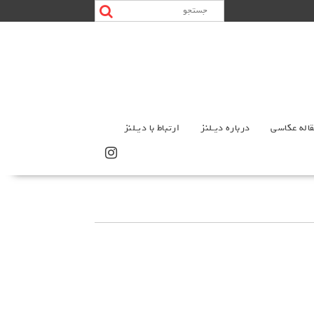
اله عکاسی
درباره دیـلنز
ارتباط با دیـلنز