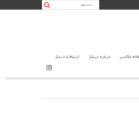
اله عکاسی
درباره دیـلنز
ارتباط با دیـلنز