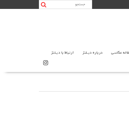
اله عکاسی
درباره دیـلنز
ارتباط با دیـلنز